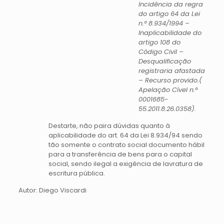
Incidência da regra
do artigo 64 da Lei
n.° 8.934/1994 –
Inaplicabilidade do
artigo 108 do
Código Civil –
Desqualificação
registraria afastada
– Recurso provido.(
Apelação Cível n.°
0001685-
55.2011.8.26.0358).
Destarte, não paira dúvidas quanto à
aplicabilidade do art. 64 da Lei 8.934/94 sendo
tão somente o contrato social documento hábil
para a transferência de bens para o capital
social, sendo ilegal a exigência de lavratura de
escritura pública.
Autor: Diego Viscardi