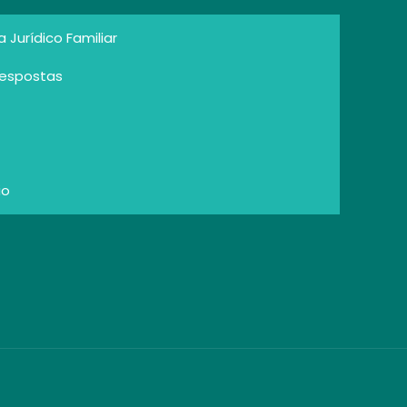
Jurídico Familiar
Respostas
io