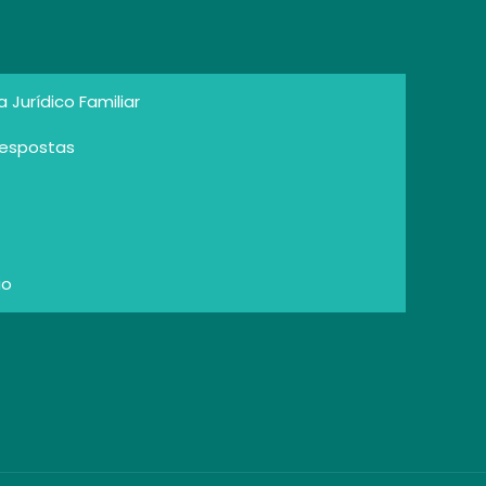
Jurídico Familiar
Respostas
io