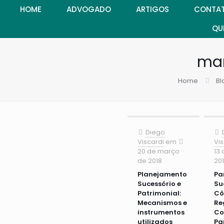
HOME
ADVOGADO
ARTIGOS
CONTA
QU
mar
Home
Bl
Diego
Viscardi
em
Vis
20 de março
13
de 2018
20
Planejamento
Par
Sucessório e
Su
Patrimonial:
Cô
Mecanismos e
Re
instrumentos
Co
utilizados
Pa