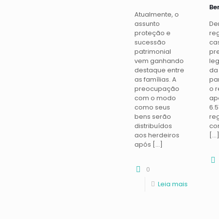
Be
Atualmente, o
assunto
De
proteção e
re
sucessão
ca
patrimonial
pre
vem ganhando
leg
destaque entre
da
as famílias. A
par
preocupação
o 
com o modo
apó
como seus
6.5
bens serão
re
distribuídos
co
aos herdeiros
[…
após
[…]
0
Leia mais