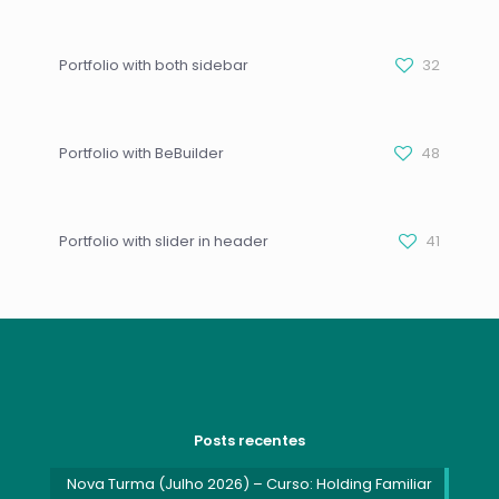
Portfolio with both sidebar
32
Portfolio with BeBuilder
48
Portfolio with slider in header
41
Posts recentes
Nova Turma (Julho 2026) – Curso: Holding Familiar