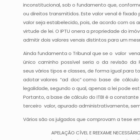
inconstitucional, sob o fundamento que, conforme
ou direitos transmitidos. Este valor venal é fix
valor seja estabelecido, pois, de acordo com os a
virtude de lei. O IPTU onera a propriedade do im
admitir dois valores venais distintos para um me
Ainda fundamenta o Tribunal que se o valor ve
único caminho possível seria o da revisão da
seus vários tipos e classes, de forma igual para
adotar valores “ad doc” como base de cálculo do
legalidade, segundo o qual, apenas a lei pode estab
Portanto, a base de cálculo do ITBI é a constan
terceiro valor, apurado administrativamente, se
Vários são os julgados que comprovam a tese em 
APELAÇÃO CÍVEL E REEXAME NECESSÁRIO