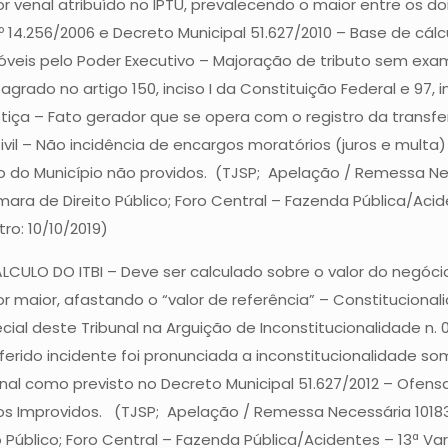
r venal atribuído no IPTU, prevalecendo o maior entre os doi
nº 14.256/2006 e Decreto Municipal 51.627/2010 – Base de c
veis pelo Poder Executivo – Majoração de tributo sem exame
grado no artigo 150, inciso I da Constituição Federal e 97, i
tiça – Fato gerador que se opera com o registro da transfe
vil – Não incidência de encargos moratórios (juros e multa
io do Município não providos. (TJSP; Apelação / Remessa Nece
âmara de Direito Público; Foro Central – Fazenda Pública/Aci
ro: 10/10/2019)
LO DO ITBI – Deve ser calculado sobre o valor do negócio j
or maior, afastando o “valor de referência” – Constitucionali
ecial deste Tribunal na Arguição de Inconstitucionalidade n.
ido incidente foi pronunciada a inconstitucionalidade soment
al como previsto no Decreto Municipal 51.627/2012 – Ofensa a
os Improvidos. (TJSP; Apelação / Remessa Necessária 1018313
 Público; Foro Central – Fazenda Pública/Acidentes – 13ª V