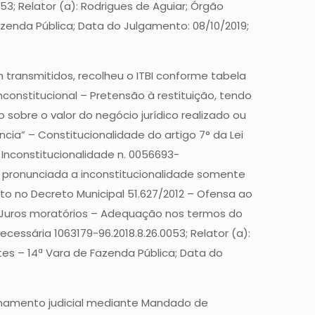
3; Relator (a): Rodrigues de Aguiar; Órgão
azenda Pública; Data do Julgamento: 08/10/2019;
 transmitidos, recolheu o ITBI conforme tabela
inconstitucional – Pretensão à restituição, tendo
 sobre o valor do negócio jurídico realizado ou
ncia” – Constitucionalidade do artigo 7° da Lei
e Inconstitucionalidade n. 0056693-
oi pronunciada a inconstitucionalidade somente
visto no Decreto Municipal 51.627/2012 – Ofensa ao
a e Juros moratórios – Adequação nos termos do
essária 1063179-96.2018.8.26.0053; Relator (a):
tes – 14ª Vara de Fazenda Pública; Data do
tionamento judicial mediante Mandado de