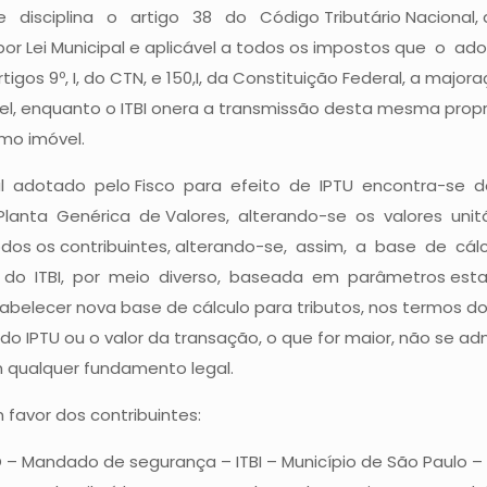
 disciplina o artigo 38 do Código Tributário Nacional, a 
ado por Lei Municipal e aplicável a todos os impostos que o
rtigos 9º, I, do CTN, e 150,I, da Constituição Federal, a m
óvel, enquanto o ITBI onera a transmissão desta mesma pro
smo imóvel.
nal adotado pelo Fisco para efeito de IPTU encontra-se
 Planta Genérica de Valores, alterando-se os valores u
 todos os contribuintes, alterando-se, assim, a base de cál
 ITBI, por meio diverso, baseada em parâmetros estabeleci
elecer nova base de cálculo para tributos, nos termos do art.
te do IPTU ou o valor da transação, o que for maior, não s
m qualquer fundamento legal.
favor dos contribuintes:
 – Mandado de segurança – ITBI – Município de São Paulo