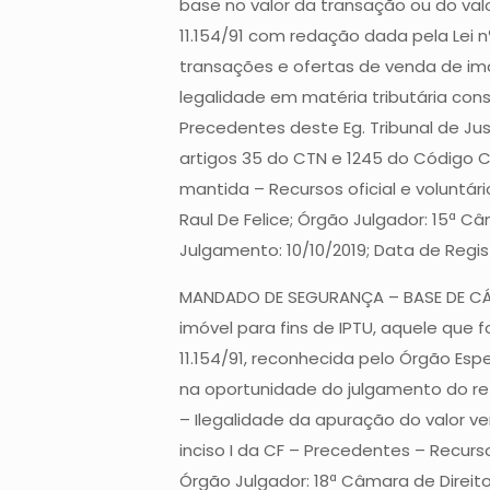
base no valor da transação ou do valo
11.154/91 com redação dada pela Lei 
transações e ofertas de venda de imó
legalidade em matéria tributária consa
Precedentes deste Eg. Tribunal de Jus
artigos 35 do CTN e 1245 do Código Ci
mantida – Recursos oficial e voluntár
Raul De Felice; Órgão Julgador: 15ª C
Julgamento: 10/10/2019; Data de Regist
MANDADO DE SEGURANÇA – BASE DE CÁLCU
imóvel para fins de IPTU, aquele que f
11.154/91, reconhecida pelo Órgão Esp
na oportunidade do julgamento do refer
– Ilegalidade da apuração do valor ven
inciso I da CF – Precedentes – Recurs
Órgão Julgador: 18ª Câmara de Direito