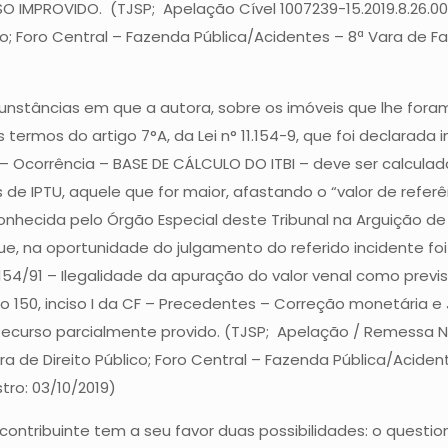
 IMPROVIDO. (TJSP; Apelação Cível 1007239-15.2019.8.26.005
co; Foro Central – Fazenda Pública/Acidentes – 8ª Vara de F
unstâncias em que a autora, sobre os imóveis que lhe foram
 termos do artigo 7°A, da Lei n° 11.154-9, que foi declarada 
 – Ocorrência – BASE DE CÁLCULO DO ITBI – deve ser calculado
s de IPTU, aquele que for maior, afastando o “valor de referê
reconhecida pelo Órgão Especial deste Tribunal na Arguição d
que, na oportunidade do julgamento do referido incidente f
. 11.154/91 – Ilegalidade da apuração do valor venal como pre
rtigo 150, inciso I da CF – Precedentes – Correção monetári
Recurso parcialmente provido. (TJSP; Apelação / Remessa Nec
a de Direito Público; Foro Central – Fazenda Pública/Aciden
tro: 03/10/2019)
 o contribuinte tem a seu favor duas possibilidades: o ques