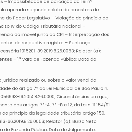
s – Impossibilidade de aplicação da Lei nº
álculo apurada segundo coleta de amostras de
 do Poder Legislativo – Violação do princípio da
nciso IV do Código Tributário Nacional –
rência do imóvel junto ao CRI – Interpretação dos
) antes do respectivo registro – Sentença
ssária 1015201-89.2019.8.26.0053; Relator (a):
dentes – 1ª Vara de Fazenda Pública; Data do
urídico realizado ou sobre o valor venal do
dade do artigo 7° da Lei Municipal de São Paulo n.
 0056693-19.2014.8.26.0000; Circunstâncias em que,
e dos artigos 7°-A, 7° -B e 12, da Lei n. 11.154/91
o principio da legalidade tributária, artigo 150,
-66.2019.8.26.0053; Relator (a): Burza Neto;
ara de Fazenda Pública; Data do Julgamento: