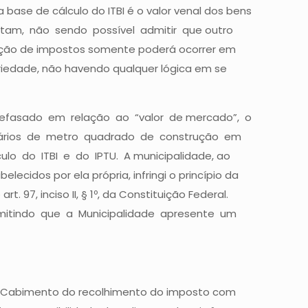
base de cálculo do ITBI é o valor venal dos bens
 adotam, não sendo possível admitir que outro
ajoração de impostos somente poderá ocorrer em
priedade, não havendo qualquer lógica em se
 defasado em relação ao “valor de mercado”, o
nitários de metro quadrado de construção em
culo do ITBI e do IPTU. A municipalidade, ao
dos por ela própria, infringi o princípio da
 97, inciso II, § 1º, da Constituição Federal.
e admitindo que a Municipalidade apresente um
 – Cabimento do recolhimento do imposto com