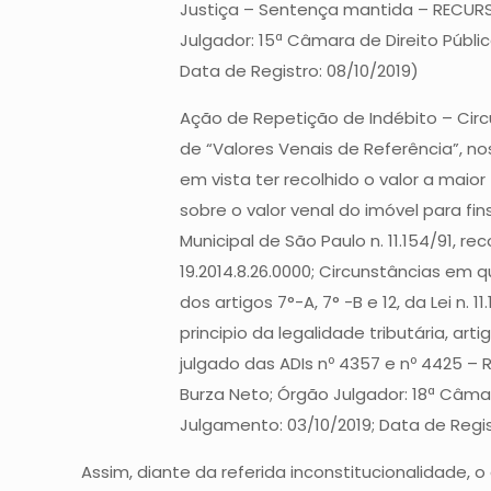
Justiça – Sentença mantida – RECURSO
Julgador: 15ª Câmara de Direito Públi
Data de Registro: 08/10/2019)
Ação de Repetição de Indébito – Circ
de “Valores Venais de Referência”, nos
em vista ter recolhido o valor a maior
sobre o valor venal do imóvel para fin
Municipal de São Paulo n. 11.154/91, 
19.2014.8.26.0000; Circunstâncias em 
dos artigos 7°-A, 7° -B e 12, da Lei n
principio da legalidade tributária, a
julgado das ADIs nº 4357 e nº 4425 – 
Burza Neto; Órgão Julgador: 18ª Câmar
Julgamento: 03/10/2019; Data de Regis
Assim, diante da referida inconstitucionalidade,