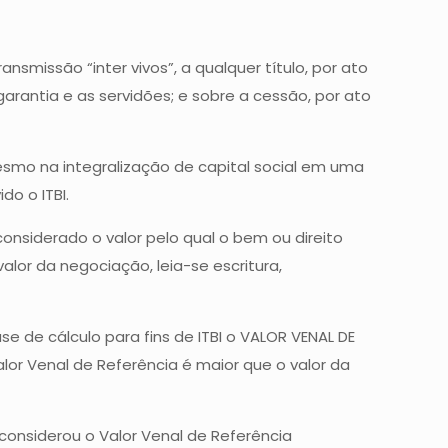
smissão “inter vivos”, a qualquer título, por ato
garantia e as servidões; e sobre a cessão, por ato
smo na integralização de capital social em uma
do o ITBI.
considerado o valor pelo qual o bem ou direito
alor da negociação, leia-se escritura,
e de cálculo para fins de ITBI o VALOR VENAL DE
Valor Venal de Referência é maior que o valor da
 considerou o Valor Venal de Referência