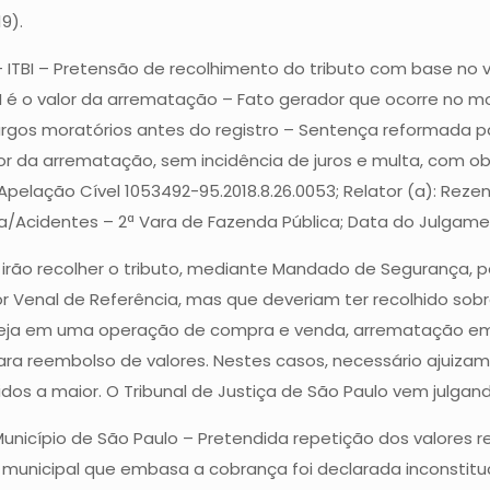
9).
TBI – Pretensão de recolhimento do tributo com base no va
BI é o valor da arrematação – Fato gerador que ocorre no 
argos moratórios antes do registro – Sentença reformada p
or da arrematação, sem incidência de juros e multa, com o
pelação Cível 1053492-95.2018.8.26.0053; Relator (a): Rezen
ca/Acidentes – 2ª Vara de Fazenda Pública; Data do Julgamen
e irão recolher o tributo, mediante Mandado de Segurança, 
or Venal de Referência, mas que deveriam ter recolhido sobr
 seja em uma operação de compra e venda, arrematação em le
para reembolso de valores. Nestes casos, necessário ajuiza
dos a maior. O Tribunal de Justiça de São Paulo vem julgand
nicípio de São Paulo – Pretendida repetição dos valores rec
 municipal que embasa a cobrança foi declarada inconstituci