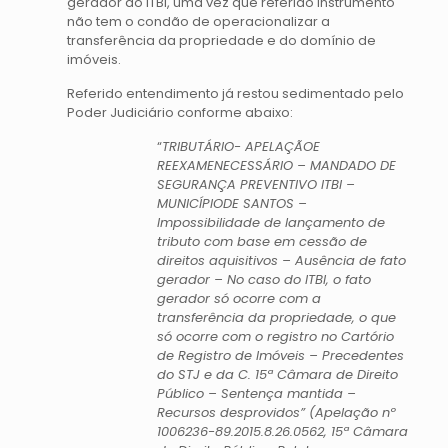
gerador do ITBI, uma vez que referido instrumento
não tem o condão de operacionalizar a
transferência da propriedade e do domínio de
imóveis.
Referido entendimento já restou sedimentado pelo
Poder Judiciário conforme abaixo:
“
TRIBUTÁRIO- APELAÇÃOE
REEXAMENECESSÁRIO – MANDADO DE
SEGURANÇA PREVENTIVO ITBI –
MUNICÍPIODE SANTOS –
Impossibilidade de lançamento de
tributo com base em cessão de
direitos aquisitivos – Ausência de fato
gerador – No caso do ITBI, o fato
gerador só ocorre com a
transferência da propriedade, o que
só ocorre com o registro no Cartório
de Registro de Imóveis – Precedentes
do STJ e da C. 15ª Câmara de Direito
Público – Sentença mantida –
Recursos desprovidos” (Apelação nº
1006236-89.2015.8.26.0562, 15ª Câmara