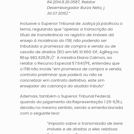
84.2014.8.26.0587, Relator
Desembargador Burza Neto, j.
30.07.2015).
”
Inclusive o Superior Tribunal de Justiça já pacificou o
tema, regulando que “
apenas a transcrição do
título de transferência no registro de imóveis dá
ensejo à incidência do ITBI
,
não podendo ser
tributada a promessa de compra e venda ou de
cessão de direitos
(RO em MS 10.650-DF, AgReg no
REsp 982.625/RJ)”. A ministra Eliana Calmon, ao
relatar o Recurso Especial 57.641/PE, entendeu que
o ITBI não incide “
em promessa de compra e venda,
contrato preliminar que poderá ou não se
concretizar em contrato definitivo, este sim
ensejador da cobrança do aludido tributo
”.
Ademais, também o Superior Tribunal Federal,
quando do julgamento da Representação 1.211-5/RJ,
decidiu no mesmo sentido, sendo a ementa lavrada
com o seguinte teor:
“
Imposto sobre a transmissão de bens
imóveis e de direitos a eles relativos.