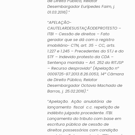
de Direito Público, Relator
Desembargador Eurípedes Faim, j.
01.03.2016)
.”
“
APELAÇÃO-
CAUTELARDESUSTAÇÃODEPROTESTO –
ITBI – Cessão de direitos – Fato
gerador que se dá com o registro
imobiliário- CTN, art. 35 – CC, arts.
1.227 e 1.245 – Precedentes do STJ e do
STF – Indevido protesto da CDA –
Sentença mantida – Art. 252 do RITJSP
– Recurso desprovido” (Apelação nº
0009725-97.2013.8.26.0053, 14ª Câmara
de Direito Público, Relator
Desembargador Octavio Machado de
Barros, j. 25.02.2016).
”
“
Apelação. Ação anulatória de
lançamento fiscal c.c. repetição de
indébito julgada procedente. ITBI.
Lançamento do tributo com base em
escritura pública de cessão de
direitos possessórios com condição