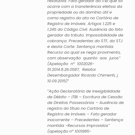
resolutiva. Fato gerador do ITBI que só
ocorre com a transferência efetiva da
propriedade ou do domínio útil e
como registro do ato no Cartório de
Registro de Imóveis. Artigos 1.225 e
1.245 do Código Civil. Ausência do fato
gerador do tributo. Impossibilidade de
cobrança. Precedentes do STF, do STJ
e desta Corte. Sentença mantida.
Recurso ao qual se nega provimento,
com observação quanto aos juros”
(Apelação nº 1002026-
51.2014.8.26.0587, Relator
Desembargador Ricardo Chimenti, j.
10.09.2015)
”
“
Ação Declaratória de Inexigibilidade
de Débito – ITBI – Escritura de Cessão
de Direitos Possessórios – Ausência de
registro do título no Cartório de
Registro de Imóveis – Fato gerador
inocorrente – Precedentes – Sentença
mantida -Recursos Improvidos”
(apelação nº 1001985-