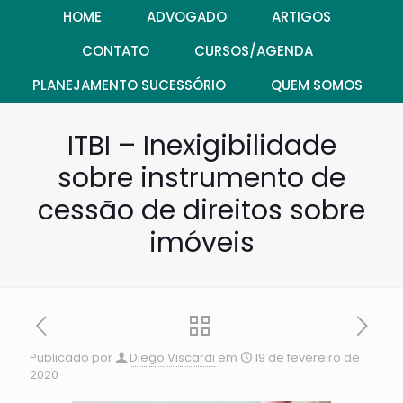
HOME
ADVOGADO
ARTIGOS
CONTATO
CURSOS/AGENDA
PLANEJAMENTO SUCESSÓRIO
QUEM SOMOS
ITBI – Inexigibilidade
sobre instrumento de
cessão de direitos sobre
imóveis
Publicado por
Diego Viscardi
em
19 de fevereiro de
2020